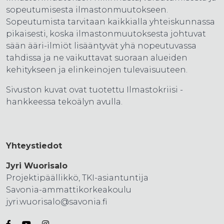
sopeutumisesta ilmastonmuutokseen.
Sopeutumista tarvitaan kaikkialla yhteiskunnassa
pikaisesti, koska ilmastonmuutoksesta johtuvat
sään ääri-ilmiöt lisääntyvät yhä nopeutuvassa
tahdissa ja ne vaikuttavat suoraan alueiden
kehitykseen ja elinkeinojen tulevaisuuteen.
Sivuston kuvat ovat tuotettu Ilmastokriisi -
hankkeessa tekoälyn avulla.
Yhteystiedot
Jyri Wuorisalo
Projektipäällikkö, TKI-asiantuntija
Savonia-ammattikorkeakoulu
jyri.wuorisalo@savonia.fi