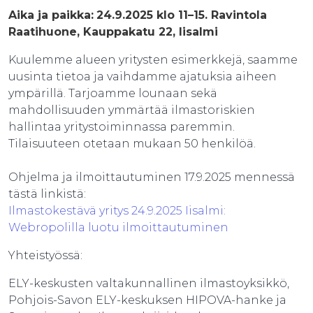
Aika ja paikka:
24.9.2025 klo 11–15. Ravintola
Raatihuone, Kauppakatu 22, Iisalmi
Kuulemme alueen yritysten esimerkkejä, saamme
uusinta tietoa ja vaihdamme ajatuksia aiheen
ympärillä. Tarjoamme lounaan sekä
mahdollisuuden ymmärtää ilmastoriskien
hallintaa yritystoiminnassa paremmin.
Tilaisuuteen otetaan mukaan 50 henkilöä.
Ohjelma ja ilmoittautuminen 17.9.2025 mennessä
tästä linkistä:
Ilmastokestävä yritys 24.9.2025 Iisalmi:
Webropolilla luotu ilmoittautuminen
Yhteistyössä:
ELY-keskusten valtakunnallinen ilmastoyksikkö,
Pohjois-Savon ELY-keskuksen HIPOVA-hanke ja