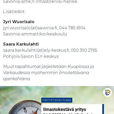
Savonia-amk;n Ilmastokriisi-hanke.
Lisätiedot:
Jyri Wuorisalo
jyri.wuorisalo(at)savonia.fi, 044 785 6914
Savonia-ammattikorkeakoulu
Saara Karkulahti
saara.karkulahti(at)ely-keskus.fi, 050 390 2765
Pohjois-Savon ELY-keskus
Muut tapahtumat järjestetään Kuopiossa ja
Varkaudessa myöhemmin ilmoitettavana
ajankohtana.