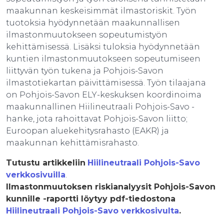
maakunnan keskeisimmät ilmastoriskit. Työn
tuotoksia hyödynnetään maakunnallisen
ilmastonmuutokseen sopeutumistyön
kehittämisessä. Lisäksi tuloksia hyödynnetään
kuntien ilmastonmuutokseen sopeutumiseen
liittyvän työn tukena ja Pohjois-Savon
ilmastotiekartan päivittämisessä. Työn tilaajana
on Pohjois-Savon ELY-keskuksen koordinoima
maakunnallinen Hiilineutraali Pohjois-Savo -
hanke, jota rahoittavat Pohjois-Savon liitto;
Euroopan aluekehitysrahasto (EAKR) ja
maakunnan kehittämisrahasto.
Tutustu artikkeliin
Hiilineutraali Pohjois-Savo
verkkosivuilla
.
Ilmastonmuutoksen riskianalyysit Pohjois-Savon
kunnille -raportti löytyy pdf-tiedostona
Hiilineutraali Pohjois-Savo verkkosivulta
.