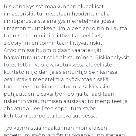
Riskianalyysissä maakunnan alueelliset
ilmastoriskit tunnistetaan hyödyntämällä
ilmiöperusteista analyysimenetelmää, jossa
ilmastonmuutoksen ilmiöiden arvioinnin kautta
tunnistetaan niihin liittyvät alueelliset,
sidosryhmien toimintaan liittyvät riskit.
Arvioinnissa huomioidaan vaaratekijät,
haavoittuvuudet sekä altistuminen. Riskianalyysit
toteutettiin vuorovaikutuksessa alueellisten
kuntatoimijoiden ja asiantuntijoiden kanssa
osallistavia menetelmiä hyödyntäen sekä
tuoreeseen tutkimustietoon ja selvityksiin
pohjautuen. Lisäksi työn pohjalta laaditaan
riskeihin varautumisen alustavat toimenpiteet ja
ehdotus alueellisen sopeutumistyön
kehittämistarpeista tulevaisuudessa.
Työ käynnistää maakunnan monialaisen
sopeutumistyön ja työn tuloksena tunnistetaan