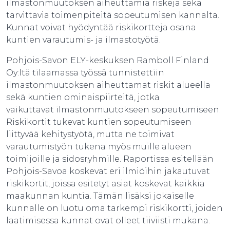
ilmastonmuutoksen aiheuttamia riskejä sekä
tarvittavia toimenpiteitä sopeutumisen kannalta.
Kunnat voivat hyödyntää riskikortteja osana
kuntien varautumis- ja ilmastotyötä.
Pohjois-Savon ELY-keskuksen Ramboll Finland
Oy:ltä tilaamassa työssä tunnistettiin
ilmastonmuutoksen aiheuttamat riskit alueella
sekä kuntien ominaispiirteitä, jotka
vaikuttavat ilmastonmuutokseen sopeutumiseen.
Riskikortit tukevat kuntien sopeutumiseen
liittyvää kehitystyötä, mutta ne toimivat
varautumistyön tukena myös muille alueen
toimijoille ja sidosryhmille. Raportissa esitellään
Pohjois-Savoa koskevat eri ilmiöihin jakautuvat
riskikortit, joissa esitetyt asiat koskevat kaikkia
maakunnan kuntia. Tämän lisäksi jokaiselle
kunnalle on luotu oma tarkempi riskikortti, joiden
laatimisessa kunnat ovat olleet tiiviisti mukana.