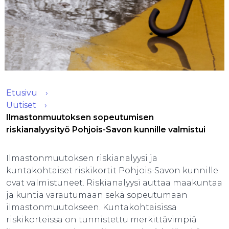
Etusivu
Uutiset
Ilmastonmuutoksen sopeutumisen
riskianalyysityö Pohjois-Savon kunnille valmistui
Ilmastonmuutoksen riskianalyysi ja
kuntakohtaiset riskikortit Pohjois-Savon kunnille
ovat valmistuneet. Riskianalyysi auttaa maakuntaa
ja kuntia varautumaan sekä sopeutumaan
ilmastonmuutokseen. Kuntakohtaisissa
riskikorteissa on tunnistettu merkittävimpiä