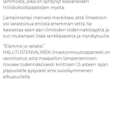
lämmöstä, joka on syntynyt kasvaneiden
hiilidioksidipäästöjen myötä.
Lämpimämpi merivesi merkitsee, että ilmastoon
voi varastoitua entistä enemmän vettä. Se
kasvattaa sään ääri-ilmiöiden todennäköisyyttä ja
tuo mukanaan lisää rankkasateita ja myrskytuulia.
”Elämme jo velaksi.”
HALLITUSTENVÄLINEN ilmastonmuutospaneeli on
varoittanut, että maapallon lämpeneminen
nousee todennäköisesti kriittisen 1,5 asteen rajan
yläpuolelle pysyvästi ensi vuosikymmenen
alkupuolella.