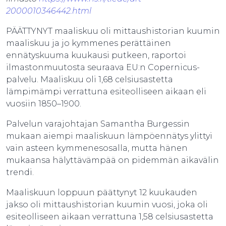
2000010346442.html
PÄÄTTYNYT maaliskuu oli mittaushistorian kuumin
maaliskuu ja jo kymmenes perättäinen
ennätyskuuma kuukausi putkeen, raportoi
ilmastonmuutosta seuraava EU:n Copernicus-
palvelu. Maaliskuu oli 1,68 celsiusastetta
lämpimämpi verrattuna esiteolliseen aikaan eli
vuosiin 1850–1900.
Palvelun varajohtajan Samantha Burgessin
mukaan aiempi maaliskuun lämpöennätys ylittyi
vain asteen kymmenesosalla, mutta hänen
mukaansa hälyttävämpää on pidemmän aikavälin
trendi.
Maaliskuun loppuun päättynyt 12 kuukauden
jakso oli mittaushistorian kuumin vuosi, joka oli
esiteolliseen aikaan verrattuna 1,58 celsiusastetta