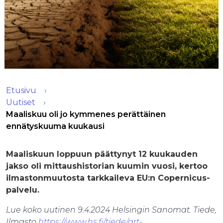
Etusivu
Uutiset
Maaliskuu oli jo kymmenes perättäinen
ennätyskuuma kuukausi
Maaliskuun loppuun päättynyt 12 kuukauden
jakso oli mittaushistorian kuumin vuosi, kertoo
ilmastonmuutosta tarkkaileva EU:n Copernicus-
palvelu.
Lue koko uutinen 9.4.2024 Helsingin Sanomat. Tiede,
Ilmasto
https://www.hs.fi/tiede/art-