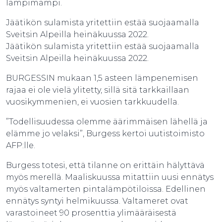
lämpimämpi.
Jäätikön sulamista yritettiin estää suojaamalla
Sveitsin Alpeilla heinäkuussa 2022.
Jäätikön sulamista yritettiin estää suojaamalla
Sveitsin Alpeilla heinäkuussa 2022.
BURGESSIN mukaan 1,5 asteen lämpenemisen
rajaa ei ole vielä ylitetty, sillä sitä tarkkaillaan
vuosikymmenien, ei vuosien tarkkuudella.
”Todellisuudessa olemme äärimmäisen lähellä ja
elämme jo velaksi”, Burgess kertoi uutistoimisto
AFP:lle.
Burgess totesi, että tilanne on erittäin hälyttävä
myös merellä. Maaliskuussa mitattiin uusi ennätys
myös valtamerten pintalämpötiloissa. Edellinen
ennätys syntyi helmikuussa. Valtameret ovat
varastoineet 90 prosenttia ylimääräisestä