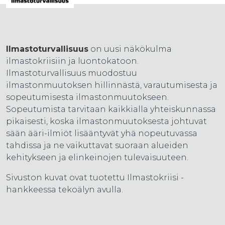
Ilmastoturvallisuus
on uusi näkökulma
ilmastokriisiin ja luontokatoon.
Ilmastoturvallisuus muodostuu
ilmastonmuutoksen hillinnästä, varautumisesta ja
sopeutumisesta ilmastonmuutokseen.
Sopeutumista tarvitaan kaikkialla yhteiskunnassa
pikaisesti, koska ilmastonmuutoksesta johtuvat
sään ääri-ilmiöt lisääntyvät yhä nopeutuvassa
tahdissa ja ne vaikuttavat suoraan alueiden
kehitykseen ja elinkeinojen tulevaisuuteen.
Sivuston kuvat ovat tuotettu Ilmastokriisi -
hankkeessa tekoälyn avulla.