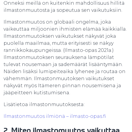
Onneksi meillä on kuitenkin mahdollisuus hillitä
ilmastonmuutosta ja sopeutua sen vaikutuksiin.
Ilmastonmuutos on globaali ongelma, joka
vaikeuttaa miljoonien ihmisten elämää kaikkialla.
Ilmastonmuutoksen vaikutukset näkyvät joka
puolella maailmaa, mutta erityisesti se näkyy
rannikkokaupungeissa. (Ilmasto-opas 2021a.)
Ilmastonmuutoksen seurauksena lämpötilat
tulevat nousemaan ja sademäärät lisääntymään.
Näiden lisäksi lumipeiteaika lyhenee ja routaa on
vähemmän. Ilmastonmuutoksen vaikutukset
näkyvät myös Itämeren pinnan nousemisena ja
jääpeitteen kutistumisena.
Lisätietoa ilmastonmuutoksesta:
Ilmastonmuutos ilmiönä – ilmasto-opas.fi
2. Miten ilmastomuutos vaikuttaa