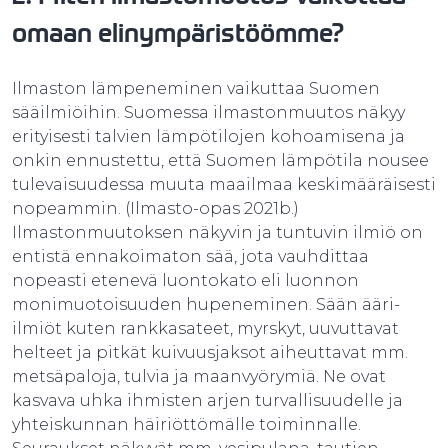
omaan elinympäristöömme?
Ilmaston lämpeneminen vaikuttaa Suomen
sääilmiöihin. Suomessa ilmastonmuutos näkyy
erityisesti talvien lämpötilojen kohoamisena ja
onkin ennustettu, että Suomen lämpötila nousee
tulevaisuudessa muuta maailmaa keskimääräisesti
nopeammin. (Ilmasto-opas 2021b.)
Ilmastonmuutoksen näkyvin ja tuntuvin ilmiö on
entistä ennakoimaton sää, jota vauhdittaa
nopeasti etenevä luontokato eli luonnon
monimuotoisuuden hupeneminen. Sään ääri-
ilmiöt kuten rankkasateet, myrskyt, uuvuttavat
helteet ja pitkät kuivuusjaksot aiheuttavat mm.
metsäpaloja, tulvia ja maanvyörymiä. Ne ovat
kasvava uhka ihmisten arjen turvallisuudelle ja
yhteiskunnan häiriöttömälle toiminnalle.