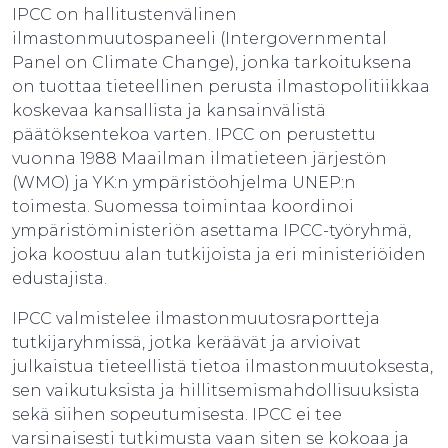
IPCC on hallitustenvälinen
ilmastonmuutospaneeli (Intergovernmental
Panel on Climate Change), jonka tarkoituksena
on tuottaa tieteellinen perusta ilmastopolitiikkaa
koskevaa kansallista ja kansainvälistä
päätöksentekoa varten. IPCC on perustettu
vuonna 1988 Maailman ilmatieteen järjestön
(WMO) ja YK:n ympäristöohjelma UNEP:n
toimesta. Suomessa toimintaa koordinoi
ympäristöministeriön asettama IPCC-työryhmä,
joka koostuu alan tutkijoista ja eri ministeriöiden
edustajista.
IPCC valmistelee ilmastonmuutosraportteja
tutkijaryhmissä, jotka keräävät ja arvioivat
julkaistua tieteellistä tietoa ilmastonmuutoksesta,
sen vaikutuksista ja hillitsemismahdollisuuksista
sekä siihen sopeutumisesta. IPCC ei tee
varsinaisesti tutkimusta vaan siten se kokoaa ja