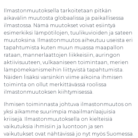
Ilmastonmuutoksella tarkoitetaan pitkän
aikavälin muutosta globaalissa ja paikallisessa
ilmastossa. Nämä muutokset voivat esiintyä
esimerkiksi lämpötilojen, tuulikuvioiden ja sateen
muutoksina. Ilmastonmuutos aiheutuu useista eri
tapahtumista kuten muun muassa maapallon
rataan, mannerlaattojen liikkeisiin, auringon
aktiivisuuteen, vulkaaniseen toimintaan, merien
lämpömekanismeihin liittyvistä tapahtumista.
Näiden lisäksi varsinkin viime aikoina ihmisen
toiminta on ollut merkittävässä roolissa
ilmastonmuutoksen kiihtymisessä.
Ihmisen toiminnasta johtuva ilmastonmuutos on
yksi aikamme suurimpia maailmanlaajuisia
kriisejä. Ilmastonmuutoksella on kielteisiä
vaikutuksia ihmisiin ja luontoon ja sen
vaikutukset ovat nähtävissä jo nyt myös Suomessa.