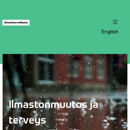
English
Ilmastonmuutos ja
terveys