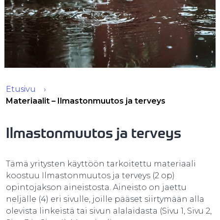
Etusivu
Materiaalit – Ilmastonmuutos ja terveys
Ilmastonmuutos ja terveys
Tämä yritysten käyttöön tarkoitettu materiaali
koostuu Ilmastonmuutos ja terveys (2 op)
opintojakson aineistosta. Aineisto on jaettu
neljälle (4) eri sivulle, joille pääset siirtymään alla
olevista linkeistä tai sivun alalaidasta (Sivu 1, Sivu 2,