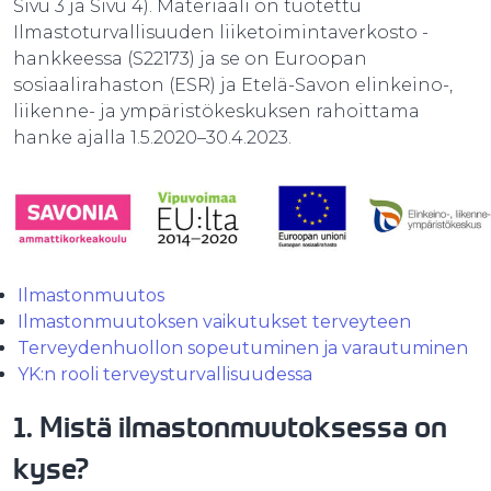
Sivu 3 ja Sivu 4). Materiaali on tuotettu
Ilmastoturvallisuuden liiketoimintaverkosto -
hankkeessa (S22173) ja se on Euroopan
sosiaalirahaston (ESR) ja Etelä-Savon elinkeino-,
liikenne- ja ympäristökeskuksen rahoittama
hanke ajalla 1.5.2020–30.4.2023.
Ilmastonmuutos
Ilmastonmuutoksen vaikutukset terveyteen
Terveydenhuollon sopeutuminen ja varautuminen
YK:n rooli terveysturvallisuudessa
1. Mistä ilmastonmuutoksessa on
kyse?