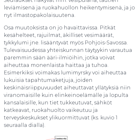
Seuraukset näkyvät mm. vesipulana, tautien
leviämisenä ja ruokahuollon heikentymisenä, ja jo
nyt ilmastopakolaisuutena.
Osa muutoksista on jo havaittavissa. Pitkät
kesähelteet, rajuilmat, äkilliset vesimäärät,
tykkylumi jne. lisääntyvät myös Pohjois-Savossa.
Tulevaisuudessa yhteiskunnan täytyykin varautua
paremmin sään ääri-ilmiöihin, jotka voivat
aiheuttaa monenlaista haittaa ja tuhoa.
Esimerkiksi voimakas lumimyrsky voi aiheuttaa
lukuisia tapahtumaketjuja, joiden
keskinäisriippuvuudet aiheuttavat yllätyksiä niin
viranomaisille kuin elinkeinoelämälle ja lopulta
kansalaisille, kun tiet tukkeutuvat, sähköt
katkeavat, ruokahuolto vaikeutuu ja
terveyskeskukset ylikuormittuvat (ks. kuvio 1
seuraalla dialla).